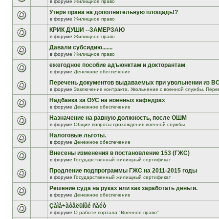
в форуме
Жилищное право
Утеря права на дополнительную площадь!?
в форуме
Жилищное право
КРИК ДУШИ --ЗАМЕРЗАЮ
в форуме
Жилищное право
Давали субсидию.......
в форуме
Жилищное право
ежегодное пособие адъюнктам и докторантам
в форуме
Денежное обеспечение
Перечень документов выдаваемых при увольнении из В
в форуме
Заключение контракта. Увольнение с военной службы. Пере
Надбавка за ОУС на военных кафедрах
в форуме
Денежное обеспечение
Назначение на равную должность, после ОШМ
в форуме
Общие вопросы прохождения военной службы
Налоговые льготы.
в форуме
Денежное обеспечение
Внесены изменения в постановление 153 (ГЖС)
в форуме
Государственный жилищный сертификат
Продление подпрограммы ГЖС на 2011-2015 годы
в форуме
Государственный жилищный сертификат
Решение суда на руках или как заработать деньги.
в форуме
Денежное обеспечение
Çàìå÷àòåëüíûé ñàéò
в форуме
О работе портала "Военное право"