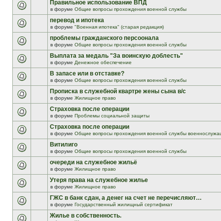
Правильное использование ВПД
в форуме
Общие вопросы прохождения военной службы
перевод и ипотека
в форуме
"Военная ипотека" (старая редакция)
проблемы гражданского персоонала
в форуме
Общие вопросы прохождения военной службы
Выплата за медаль "За воинскую доблесть"
в форуме
Денежное обеспечение
В запасе или в отставке?
в форуме
Общие вопросы прохождения военной службы
Прописка в служебной квартре жены сына в/с
в форуме
Жилищное право
Страховка после операции
в форуме
Проблемы социальной защиты
Страховка после операции
в форуме
Общие вопросы прохождения военной службы военнослужа
Витилиго
в форуме
Общие вопросы прохождения военной службы
очереди на служебное жильё
в форуме
Жилищное право
Утеря права на служебное жилье
в форуме
Жилищное право
ГЖС в банк сдан, а денег на счет не перечисляют…
в форуме
Государственный жилищный сертификат
Жилье в собственность.