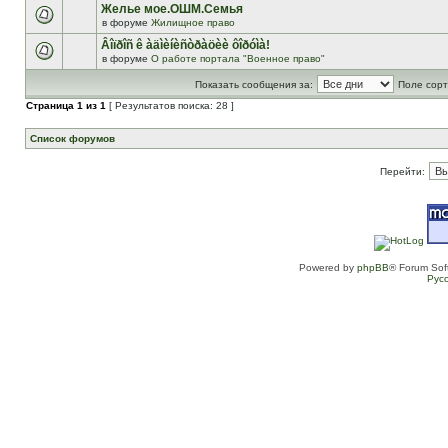
Желье мое.ОШМ.Семья
в форуме
Жилищное право
Âîïðîñ ê àäìèíèñòðàöèè ôîðóìà!
в форуме
О работе портала "Военное право"
Показать сообщения за:
Поле сорт
Страница
1
из
1
[ Результатов поиска: 28 ]
Список форумов
Перейти:
Powered by
phpBB
® Forum Sof
Рус