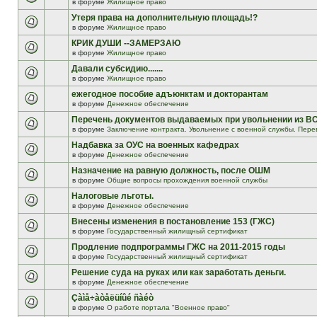
в форуме
Жилищное право
Утеря права на дополнительную площадь!?
в форуме
Жилищное право
КРИК ДУШИ --ЗАМЕРЗАЮ
в форуме
Жилищное право
Давали субсидию.......
в форуме
Жилищное право
ежегодное пособие адъюнктам и докторантам
в форуме
Денежное обеспечение
Перечень документов выдаваемых при увольнении из В
в форуме
Заключение контракта. Увольнение с военной службы. Пере
Надбавка за ОУС на военных кафедрах
в форуме
Денежное обеспечение
Назначение на равную должность, после ОШМ
в форуме
Общие вопросы прохождения военной службы
Налоговые льготы.
в форуме
Денежное обеспечение
Внесены изменения в постановление 153 (ГЖС)
в форуме
Государственный жилищный сертификат
Продление подпрограммы ГЖС на 2011-2015 годы
в форуме
Государственный жилищный сертификат
Решение суда на руках или как заработать деньги.
в форуме
Денежное обеспечение
Çàìå÷àòåëüíûé ñàéò
в форуме
О работе портала "Военное право"