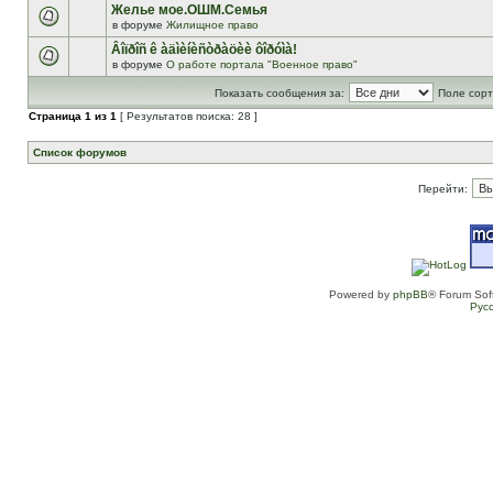
Желье мое.ОШМ.Семья
в форуме
Жилищное право
Âîïðîñ ê àäìèíèñòðàöèè ôîðóìà!
в форуме
О работе портала "Военное право"
Показать сообщения за:
Поле сорт
Страница
1
из
1
[ Результатов поиска: 28 ]
Список форумов
Перейти:
Powered by
phpBB
® Forum Sof
Рус