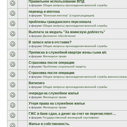
Правильное использование ВПД
в форуме
Общие вопросы прохождения военной службы
перевод и ипотека
в форуме
"Военная ипотека" (старая редакция)
проблемы гражданского персоонала
в форуме
Общие вопросы прохождения военной службы
Выплата за медаль "За воинскую доблесть"
в форуме
Денежное обеспечение
В запасе или в отставке?
в форуме
Общие вопросы прохождения военной службы
Прописка в служебной квартре жены сына в/с
в форуме
Жилищное право
Страховка после операции
в форуме
Проблемы социальной защиты
Страховка после операции
в форуме
Общие вопросы прохождения военной службы военнослужа
Витилиго
в форуме
Общие вопросы прохождения военной службы
очереди на служебное жильё
в форуме
Жилищное право
Утеря права на служебное жилье
в форуме
Жилищное право
ГЖС в банк сдан, а денег на счет не перечисляют…
в форуме
Государственный жилищный сертификат
Жилье в собственность.