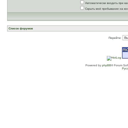
Автоматически входить при к
Скрыть моё пребывание на ко
Список форумов
Перейти:
Powered by
phpBB
® Forum Sof
Рус