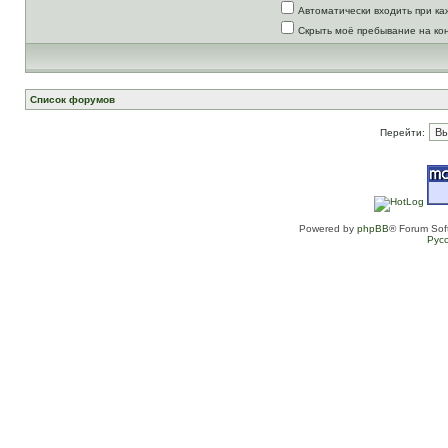
Автоматически входить при к
Скрыть моё пребывание на ко
Список форумов
Перейти:
Powered by
phpBB
® Forum Sof
Рус