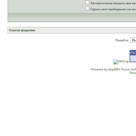
Автоматически входить при к
Скрыть моё пребывание на ко
Список форумов
Перейти:
Powered by
phpBB
® Forum Sof
Рус