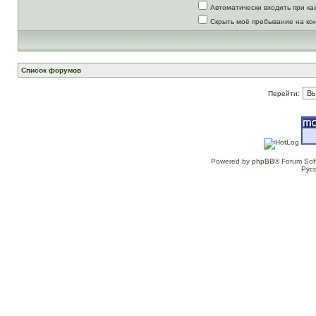
Автоматически входить при к
Скрыть моё пребывание на ко
Список форумов
Перейти:
Powered by
phpBB
® Forum Sof
Рус