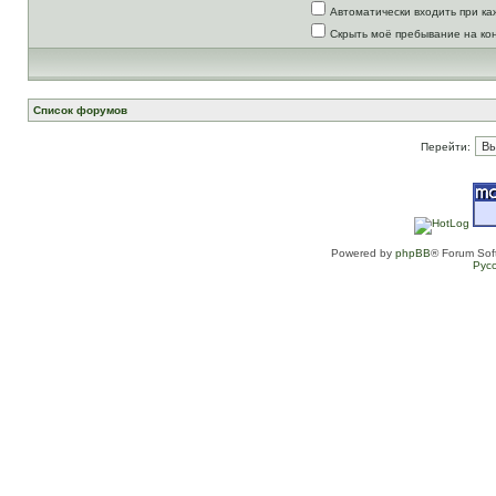
Автоматически входить при к
Скрыть моё пребывание на ко
Список форумов
Перейти:
Powered by
phpBB
® Forum Sof
Рус