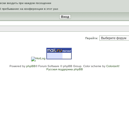
ески входить при каждом посещении
ё пребывание на конференции в этот раз
Перейти:
Powered by
phpBB
® Forum Software © phpBB Group. Color scheme by
ColorizeIt!
Русская поддержка phpBB