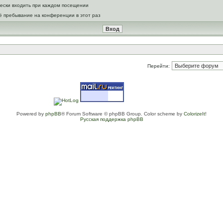
ески входить при каждом посещении
ё пребывание на конференции в этот раз
Перейти:
Powered by
phpBB
® Forum Software © phpBB Group. Color scheme by
ColorizeIt!
Русская поддержка phpBB