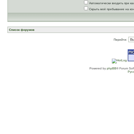
Автоматически входить при к
Скрыть моё пребывание на ко
Список форумов
Перейти:
Powered by
phpBB
® Forum Sof
Рус