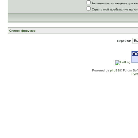
Автоматически входить при к
Скрыть моё пребывание на ко
Список форумов
Перейти:
Powered by
phpBB
® Forum Sof
Рус