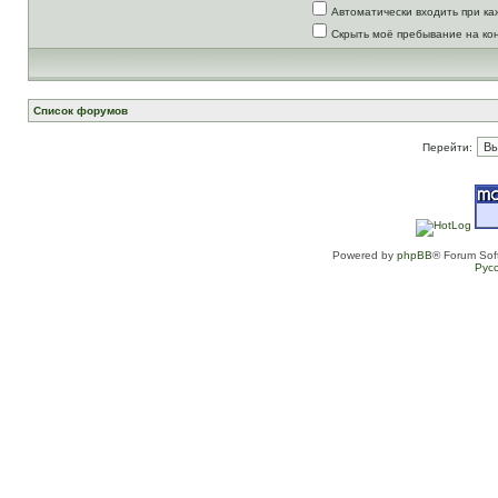
Автоматически входить при к
Скрыть моё пребывание на ко
Список форумов
Перейти:
Powered by
phpBB
® Forum Sof
Рус