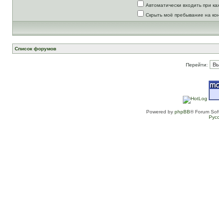
Автоматически входить при к
Скрыть моё пребывание на ко
Список форумов
Перейти:
Powered by
phpBB
® Forum Sof
Рус