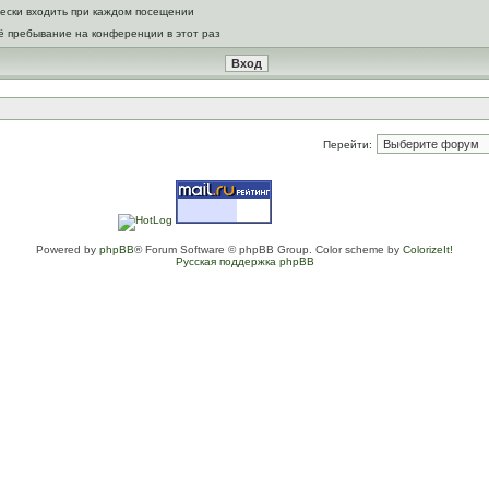
ески входить при каждом посещении
ё пребывание на конференции в этот раз
Перейти:
Powered by
phpBB
® Forum Software © phpBB Group. Color scheme by
ColorizeIt!
Русская поддержка phpBB