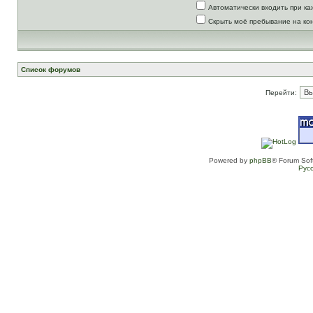
Автоматически входить при к
Скрыть моё пребывание на ко
Список форумов
Перейти:
Powered by
phpBB
® Forum Sof
Рус