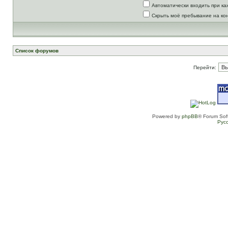
Автоматически входить при к
Скрыть моё пребывание на ко
Список форумов
Перейти:
Powered by
phpBB
® Forum Sof
Рус