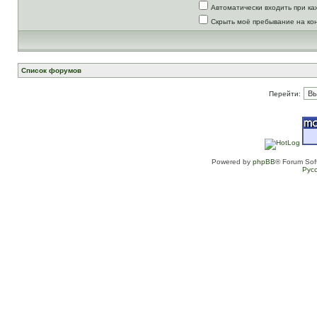
Автоматически входить при к
Скрыть моё пребывание на ко
Список форумов
Перейти:
Powered by
phpBB
® Forum Sof
Рус