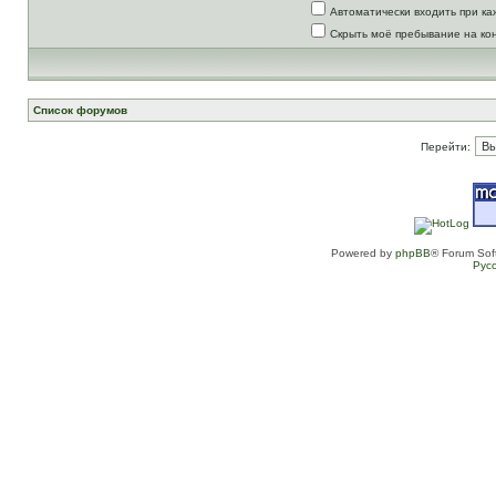
Автоматически входить при к
Скрыть моё пребывание на ко
Список форумов
Перейти:
Powered by
phpBB
® Forum Sof
Рус