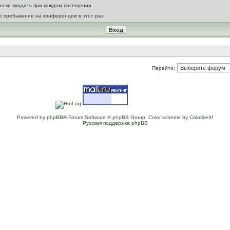
ески входить при каждом посещении
ё пребывание на конференции в этот раз
Перейти:
Powered by
phpBB
® Forum Software © phpBB Group. Color scheme by
ColorizeIt!
Русская поддержка phpBB