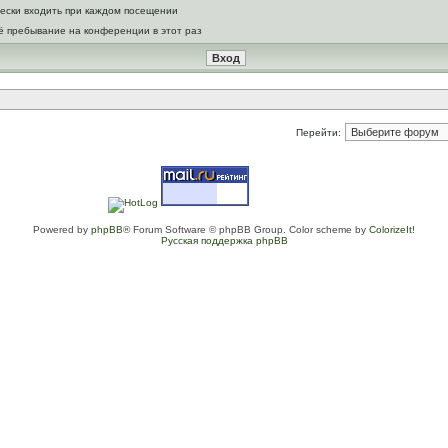
ески входить при каждом посещении
ё пребывание на конференции в этот раз
Перейти:
Powered by
phpBB
® Forum Software © phpBB Group. Color scheme by
ColorizeIt!
Русская поддержка phpBB