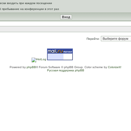
ески входить при каждом посещении
ё пребывание на конференции в этот раз
Перейти:
Powered by
phpBB
® Forum Software © phpBB Group. Color scheme by
ColorizeIt!
Русская поддержка phpBB