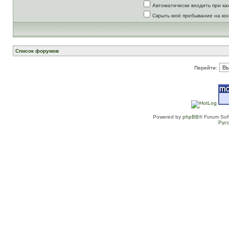
Автоматически входить при к
Скрыть моё пребывание на ко
Список форумов
Перейти:
Powered by
phpBB
® Forum Sof
Рус