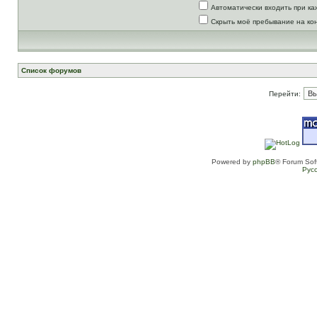
Автоматически входить при к
Скрыть моё пребывание на ко
Список форумов
Перейти:
Powered by
phpBB
® Forum Sof
Рус