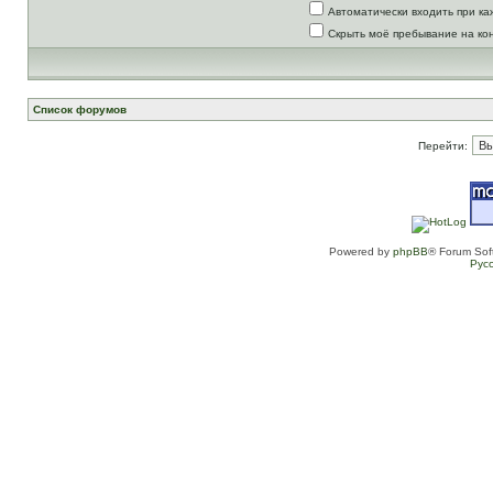
Автоматически входить при к
Скрыть моё пребывание на ко
Список форумов
Перейти:
Powered by
phpBB
® Forum Sof
Рус