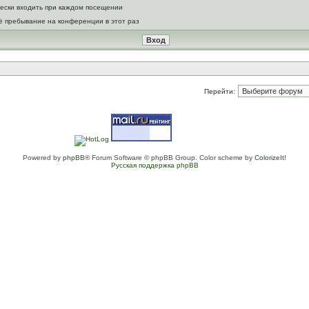
ески входить при каждом посещении
ё пребывание на конференции в этот раз
Перейти:
Powered by
phpBB
® Forum Software © phpBB Group. Color scheme by
ColorizeIt!
Русская поддержка phpBB