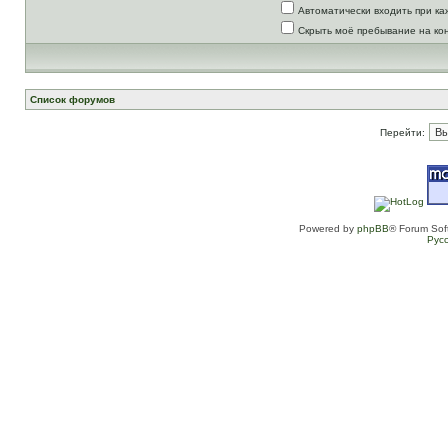
Автоматически входить при к
Скрыть моё пребывание на ко
Список форумов
Перейти:
Powered by
phpBB
® Forum Sof
Рус