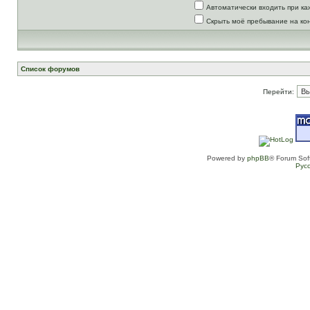
Автоматически входить при к
Скрыть моё пребывание на ко
Список форумов
Перейти:
Powered by
phpBB
® Forum Sof
Рус