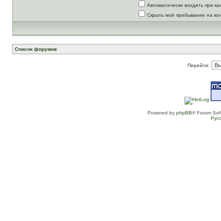
Автоматически входить при к
Скрыть моё пребывание на ко
Список форумов
Перейти:
Powered by
phpBB
® Forum Sof
Рус