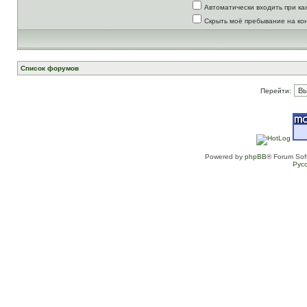
Автоматически входить при к
Скрыть моё пребывание на ко
Список форумов
Перейти:
Powered by
phpBB
® Forum Sof
Рус