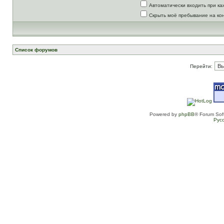
Автоматически входить при к
Скрыть моё пребывание на ко
Список форумов
Перейти:
Powered by
phpBB
® Forum Sof
Рус