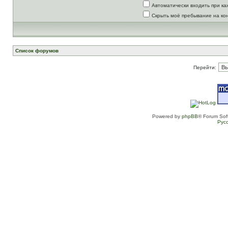
Автоматически входить при к
Скрыть моё пребывание на ко
Список форумов
Перейти:
Powered by
phpBB
® Forum Sof
Рус