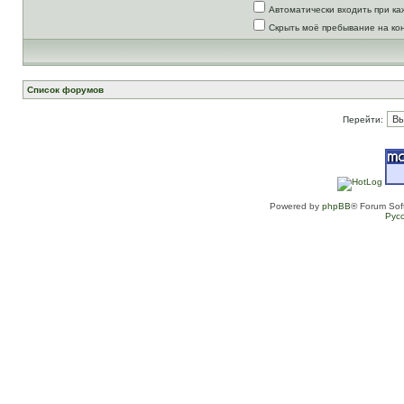
Автоматически входить при к
Скрыть моё пребывание на ко
Список форумов
Перейти:
Powered by
phpBB
® Forum Sof
Рус