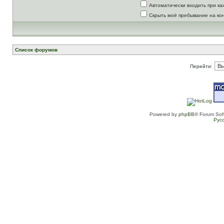
Автоматически входить при к
Скрыть моё пребывание на ко
Список форумов
Перейти:
Powered by
phpBB
® Forum Sof
Рус