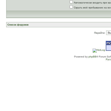
Автоматически входить при к
Скрыть моё пребывание на ко
Список форумов
Перейти:
Powered by
phpBB
® Forum Sof
Рус