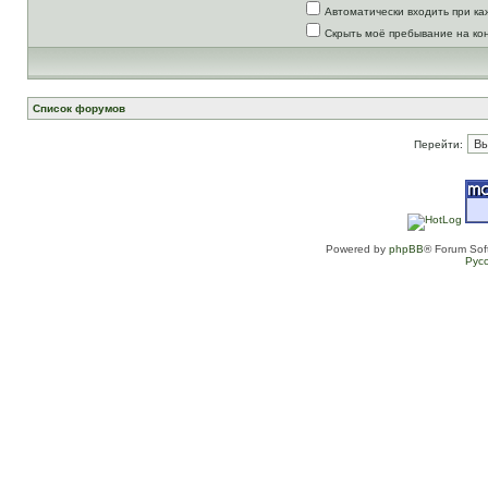
Автоматически входить при к
Скрыть моё пребывание на ко
Список форумов
Перейти:
Powered by
phpBB
® Forum Sof
Рус