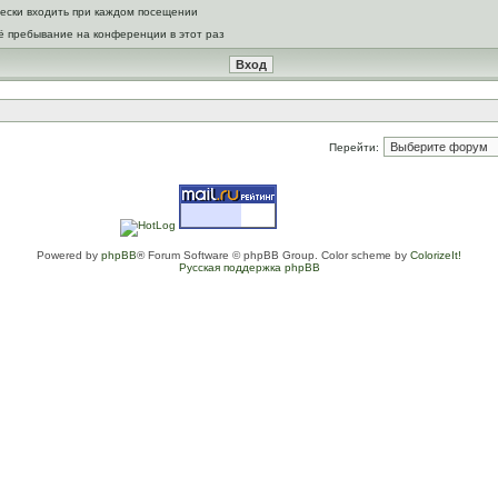
ески входить при каждом посещении
ё пребывание на конференции в этот раз
Перейти:
Powered by
phpBB
® Forum Software © phpBB Group. Color scheme by
ColorizeIt!
Русская поддержка phpBB