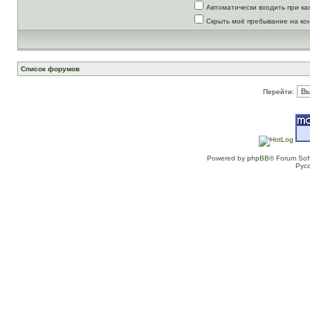
Автоматически входить при к
Скрыть моё пребывание на ко
Список форумов
Перейти:
Powered by
phpBB
® Forum Sof
Рус