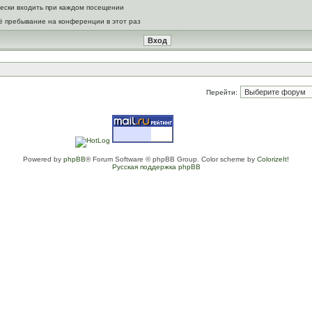
ески входить при каждом посещении
ё пребывание на конференции в этот раз
Перейти:
Powered by
phpBB
® Forum Software © phpBB Group. Color scheme by
ColorizeIt!
Русская поддержка phpBB