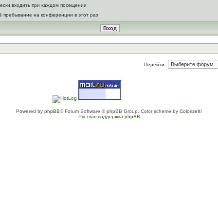
ески входить при каждом посещении
ё пребывание на конференции в этот раз
Перейти:
Powered by
phpBB
® Forum Software © phpBB Group. Color scheme by
ColorizeIt!
Русская поддержка phpBB