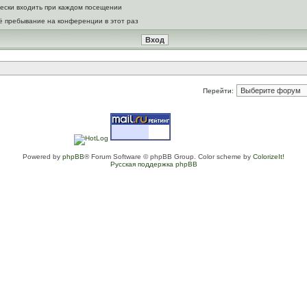
ески входить при каждом посещении
ё пребывание на конференции в этот раз
Перейти:
Powered by
phpBB
® Forum Software © phpBB Group. Color scheme by
ColorizeIt!
Русская поддержка phpBB