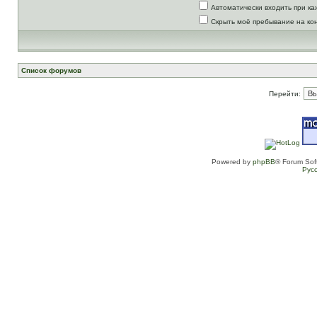
Автоматически входить при к
Скрыть моё пребывание на ко
Список форумов
Перейти:
Powered by
phpBB
® Forum Sof
Рус