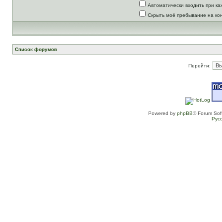
Автоматически входить при к
Скрыть моё пребывание на ко
Список форумов
Перейти:
Powered by
phpBB
® Forum Sof
Рус