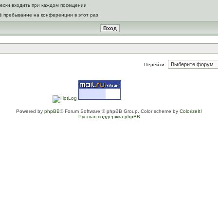
ески входить при каждом посещении
ё пребывание на конференции в этот раз
Перейти:
Powered by
phpBB
® Forum Software © phpBB Group. Color scheme by
ColorizeIt!
Русская поддержка phpBB