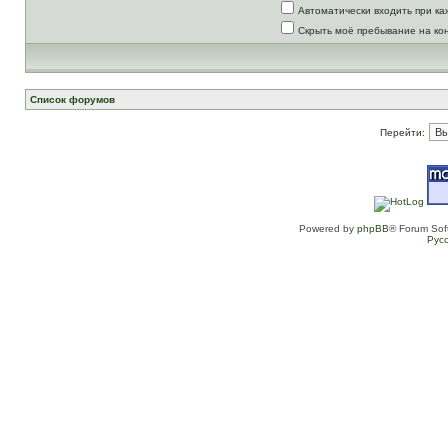
Автоматически входить при к
Скрыть моё пребывание на ко
Список форумов
Перейти:
Powered by
phpBB
® Forum Sof
Рус