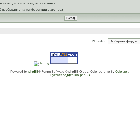
ески входить при каждом посещении
ё пребывание на конференции в этот раз
Перейти:
Powered by
phpBB
® Forum Software © phpBB Group. Color scheme by
ColorizeIt!
Русская поддержка phpBB