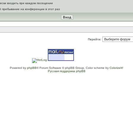
ески входить при каждом посещении
ё пребывание на конференции в этот раз
Перейти:
Powered by
phpBB
® Forum Software © phpBB Group. Color scheme by
ColorizeIt!
Русская поддержка phpBB