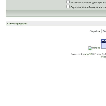
Автоматически входить при к
Скрыть моё пребывание на ко
Список форумов
Перейти:
Powered by
phpBB
® Forum Sof
Рус