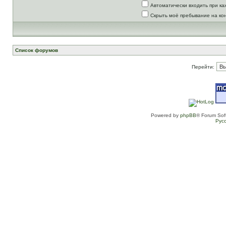
Автоматически входить при к
Скрыть моё пребывание на ко
Список форумов
Перейти:
Powered by
phpBB
® Forum Sof
Рус