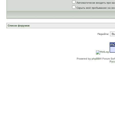
Автоматически входить при к
Скрыть моё пребывание на ко
Список форумов
Перейти:
Powered by
phpBB
® Forum Sof
Рус