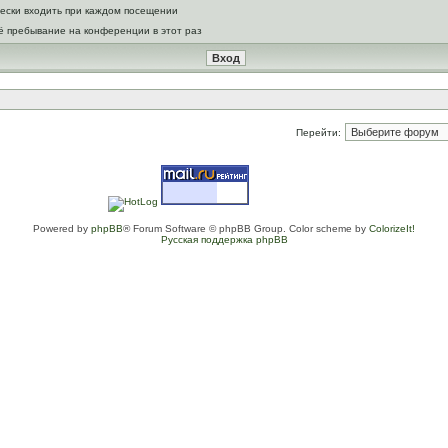
ески входить при каждом посещении
ё пребывание на конференции в этот раз
Перейти:
Powered by
phpBB
® Forum Software © phpBB Group. Color scheme by
ColorizeIt!
Русская поддержка phpBB